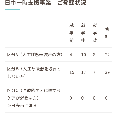
日中一時支援事業 ご登録状況
就
就
就
合
学
学
学
計
前
中
後
区分A（人工呼吸器装着の方）
4
10
8
22
区分B（人工呼吸器を必要と
15
17
7
39
しない方）
区分C（医療的ケアに準ずる
ケアが必要な方）
0
0
0
0
※日光市に限る