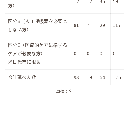
12
12
35
59
方）
区分B（人工呼吸器を必要と
81
7
29
117
しない方）
区分C（医療的ケアに準ずる
ケアが必要な方）
0
0
0
0
※日光市に限る
合計延べ人数
93
19
64
176
単位：名