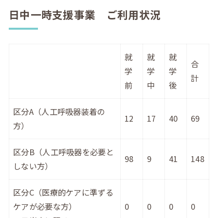
日中一時支援事業 ご利用状況
就
就
就
合
学
学
学
計
前
中
後
区分A（人工呼吸器装着の
12
17
40
69
方）
区分B（人工呼吸器を必要と
98
9
41
148
しない方）
区分C（医療的ケアに準ずる
ケアが必要な方）
0
0
0
0