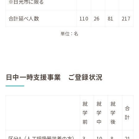
※日光市に限る
合計延べ人数
110
26
81
217
単位：名
日中一時支援事業 ご登録状況
就
就
就
合
学
学
学
計
前
中
後
区分A（人工呼吸器装着の方）
3
10
8
21