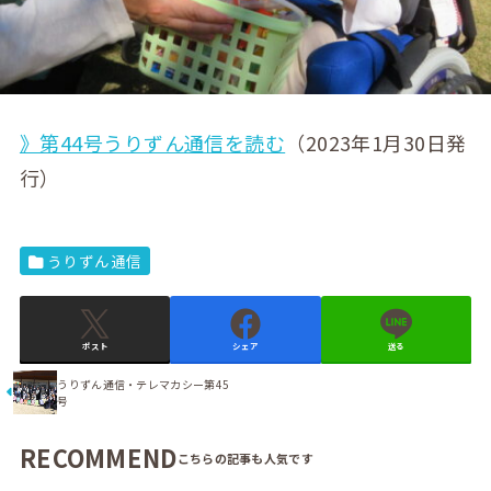
》第44号うりずん通信を読む
（2023年1月30日発
行）
うりずん通信
ポスト
シェア
送る
うりずん通信・テレマカシー第45
号
RECOMMEND